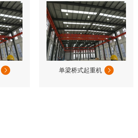
单梁桥式起重机