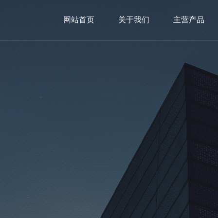
网站首页
关于我们
主营产品