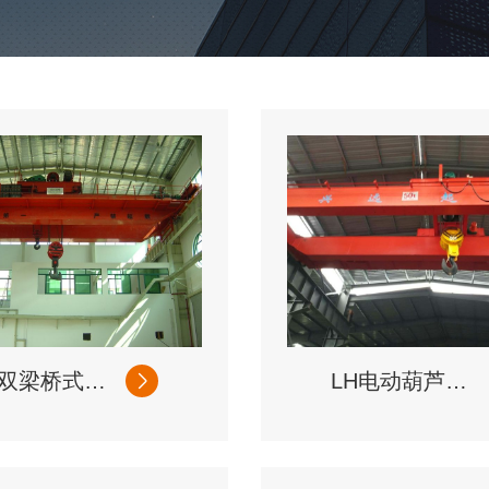
D双梁桥式起
LH电动葫芦双
机
梁起重机