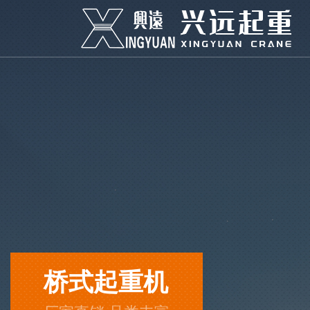
桥式起重机