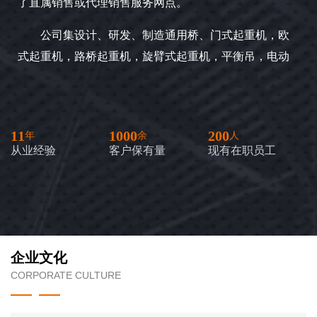
了直属销售或代理销售服务网点。
公司集设计、研发、制造通用桥、门式起重机，欧
式起重机，路桥起重机，旋臂式起重机，平衡吊，电动
葫芦及多种规格起重机配件。产品销往全国各地，部分
产品出口至多个国家，全力打造起重机产品的制作企
业，满足不同市场、多种用途的需要。
11
1000
200
从业经验
客户保有量
现有在职员工
多年来，凭借严格管理制度、雄厚技术力量和多项
生产设备，依着“以管理兴企业，以质量闯市场，以信誉
赢客户，以利税报国家”的宗旨；依着“优良的产品，良好
的机制，用心的服务”的态度竭力发展“兴远”品牌。谦诚
的“兴远”人愿与您携手并肩、共同驾驭市场经济的巨轮，
企业文化
在新世界的曙光中斩浪前进，搏击远航！
CORPORATE CULTURE